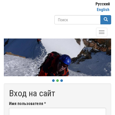
Перейти
Русский
к
English
основному
Форма
содержанию
поиска
Поиск
Toggle
navigati
Вход на сайт
Имя пользователя
*