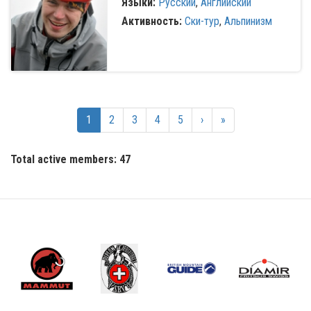
Языки:
Русский
,
Английский
Активность:
Ски-тур
,
Альпинизм
1
2
3
4
5
›
»
Total active members: 47