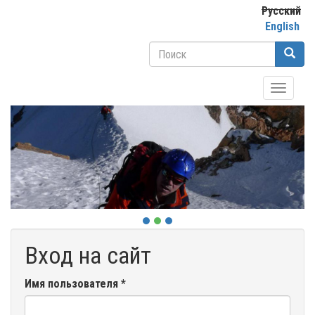
Перейти
Русский
к
English
основному
Форма
содержанию
поиска
Поиск
Toggle
navigati
Вход на сайт
Имя пользователя
*