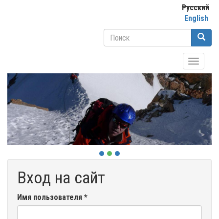
Перейти
Русский
к
English
основному
Форма
содержанию
поиска
Поиск
Toggle
navigati
Вход на сайт
Имя пользователя
*