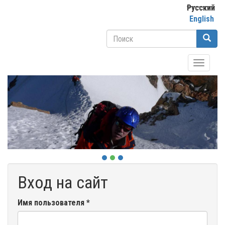
Перейти
Русский
к
English
основному
Форма
содержанию
поиска
Поиск
Toggle
navigati
Вход на сайт
Имя пользователя
*