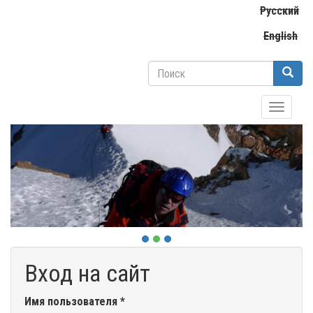
Перейти
Русский
к
English
основному
содержанию
Форма
поиска
Поиск
Toggle
navigati
Вход на сайт
Имя пользователя
*