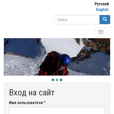
Перейти
Русский
к
English
основному
Форма
содержанию
поиска
Поиск
Toggle
navigati
Вход на сайт
Имя пользователя
*