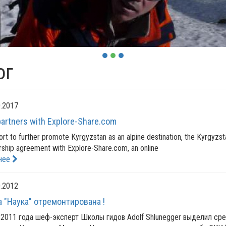
ог
.2017
artners with Explore-Share.com
fort to further promote Kyrgyzstan as an alpine destination, the Kyrgyz
rship agreement with Explore-Share.com, an online
нее
.2012
 "Наука" отремонтирована !
2011 года шеф-эксперт Школы гидов Adolf Shlunegger выделил сред