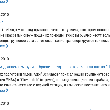
нее
.2010
нг
г (trekking) – это вид приключенческого туризма, в котором основ
ие красотами окружающей их природы. Туристы обычно несут толь
вещи, групповое и лагерное снаряжение транспортируется при помо
нее
.2010
 движением руки ... брюки превращаются…» - или как из “Ital
ах подготовки гидов, Adolf Schluneger показал нашей группе интересн
узел УИАА) в “Clove hitch” (стремя), не выщелкивая узла из карабина
те клиента ниже вас с верхней станции, и вам нужно поставить его н
нее
.2010