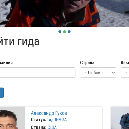
йти гида
милия
Страна
Язы
Александр Гуков
Статус:
Гид IFMGA
Страна:
США