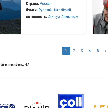
Страна:
Россия
Языки:
Русский
,
Английский
Активность:
Ски-тур
,
Альпинизм
1
2
3
4
5
›
ctive members: 47