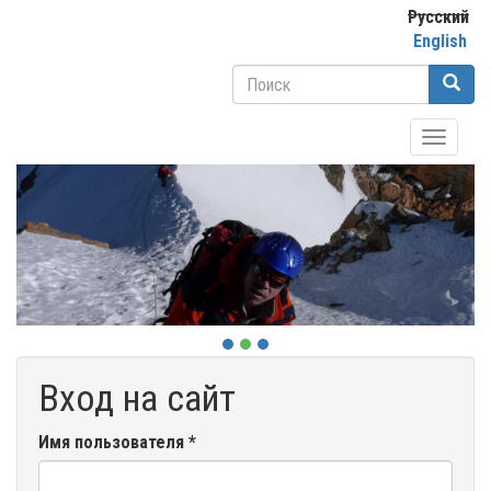
Перейти
Русский
к
English
основному
Форма
содержанию
поиска
Поиск
Toggle
navigati
Вход на сайт
Имя пользователя
*